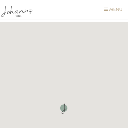
MENÜ
Johanns
Hotel
Business- und
Freizeithotel in
Hilpoltstein